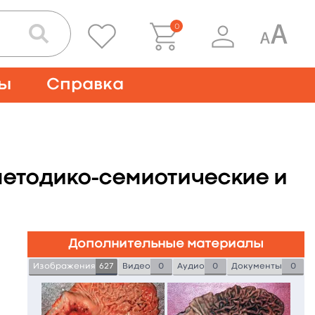
0
ты
Справка
методико-семиотические и
Дополнительные материалы
Изображения
627
Видео
0
Аудио
0
Документы
0