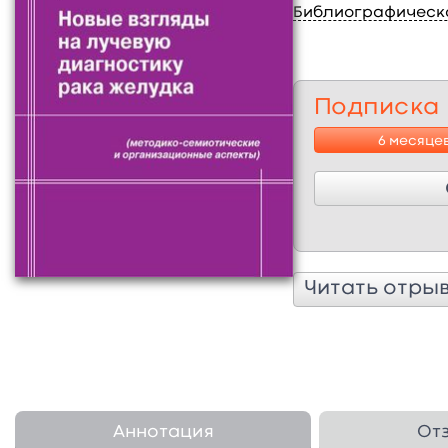
Библиографическ
Подписка
6 месяце
Читать отры
Аннотация
От