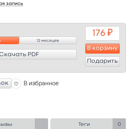
ая запись
176
₽
в
12 месяцев
В корзину
Скачать PDF
Подарить
В избранное
вок
зывы
Теги
0