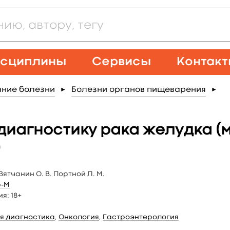
сциплины
Сервисы
Контак
нние болезни
Болезни органов пищеварения
►
►
диагностику рака желудка (
)
Вятчанин О. В. Портной Л. М.
р-М
ия:
18+
я диагностика
,
Онкология
,
Гастроэнтерология