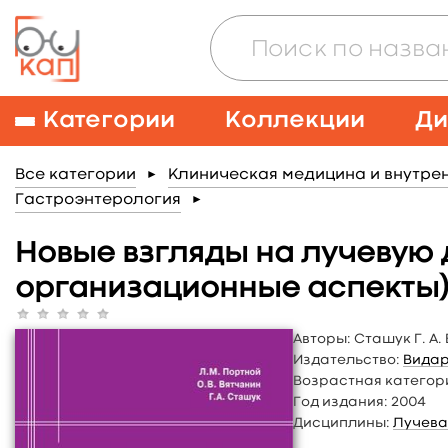
Категории
Коллекции
Ди
Все категории
Клиническая медицина и внутре
►
Гастроэнтерология
►
Новые взгляды на лучевую 
организационные аспекты
Авторы:
Сташук Г. А. 
Издательство:
Вида
Возрастная категор
Год издания:
2004
Дисциплины:
Лучева