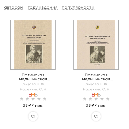
авторам
году издания
популярности
Латинская
Латинская
медицинская
медицинская
терминология
терминология
Ельцова Л. Ф.,
Ельцова Л. Ф.,
Насекина С. Н.
Насекина С. Н.
59 ₽
59 ₽
/1 мес.
/1 мес.