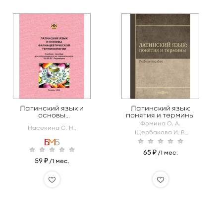
Латинский язык и
Латинский язык:
основы
понятия и термины
фармацевтической
Фомина О. А.
Насекина С. Н.,
терминологии
Щербакова И. В.,
65 ₽
/1 мес.
59 ₽
/1 мес.