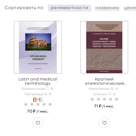
Сортировать по
релевантности
названию
цене
Latin and medical
Краткий
terminology
этимологический
словарь латинских
Знаменская С. В.,
Николенко В. Н.,
анатомических
Пигалева И. Р.
Елясин П. А.
терминов с
персоналиями
71 ₽
/1 мес.
70 ₽
/1 мес.