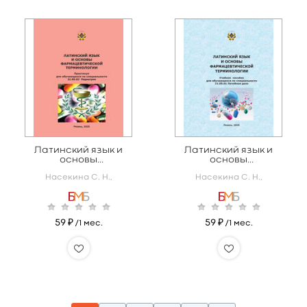
Латинский язык и
Латинский язык и
основы
основы
фармацевтической
фармацевтической
Насекина С. Н.,
Насекина С. Н.,
терминологии
терминологии
59 ₽
59 ₽
/1 мес.
/1 мес.