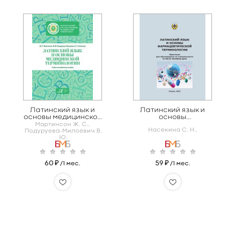
Латинский язык и
Латинский язык и
основы медицинской
основы
терминологии
фармацевтической
Мартинсон Ж. С.,
Насекина С. Н.,
терминологии
Подуруева-Милоевич В.
Ю.
60 ₽
59 ₽
/1 мес.
/1 мес.