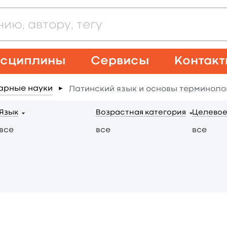
сциплины
Сервисы
Контак
арные науки
Латинский язык и основы терминоло
►
Язык
Возрастная категория
Целевое
все
все
все