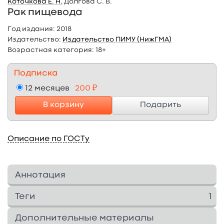
Коточкова Е. Н.
Долгова С. В.
Рак пищевода
Год издания:
2018
Издательство:
Издательство ПИМУ (НижГМА)
Возрастная категория:
18+
Подписка
12 месяцев
200 ₽
В корзину
Подарить
Описание по ГОСТу
Аннотация
В пособии разобраны вопросы
Теги
1
эндоскопической и морфологической
диагностики рака пищевода, приведены
гистол
1
Дополнительные материалы