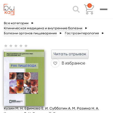
0
Все категории
►
Клиническая медицина и внутренние болезни
►
Болезни органов пищеварения
►
Гастроэнтерология
►
Читать отрывок
В избранное
Кузин М. Н.
Ефимова Е. И.
Субботин А. М.
Разина Н. А.