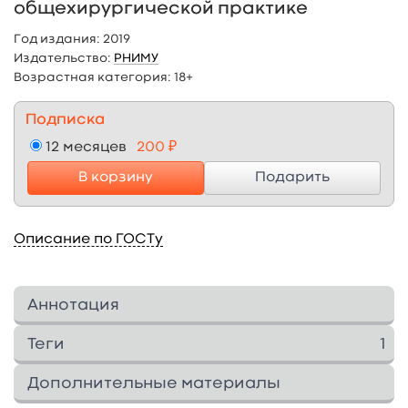
общехирургической практике
Год издания:
2019
Издательство:
РНИМУ
Возрастная категория:
18+
Подписка
12 месяцев
200 ₽
В корзину
Подарить
Описание по ГОСТу
Аннотация
Учебное пособие посвящено применению
Теги
1
методов диагностической и лечебной
эндоскопии в хирургической клинике.
осложнения
1
Дополнительные материалы
Подробно разбираются вопросы