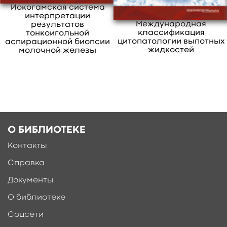
свернуть
Йокогамская система
интерпретации
Международная
результатов
классификация
тонкоигольной
цитопатологии выпотных
аспирационной биопсии
жидкостей
молочной железы
Ещё больше материалов после
регистрации
О БИБЛИОТЕКЕ
Контакты
Справка
Документы
О библиотеке
Соцсети