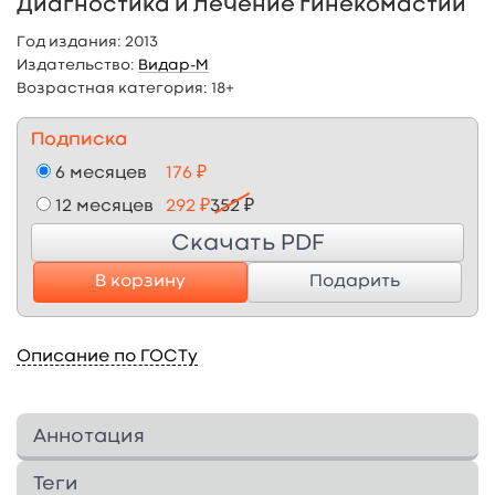
Диагностика и лечение гинекомастии
Год издания:
2013
Издательство:
Видар-М
Возрастная категория:
18+
Подписка
6 месяцев
176 ₽
12 месяцев
292 ₽
352 ₽
Скачать PDF
В корзину
Подарить
Описание по ГОСТу
Аннотация
Книга посвящена увеличению грудной
Теги