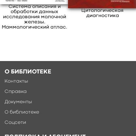
онкологов, педиатров, урологов, других
Система описания и
Цитологическая
обработки данных
клинических специальностей, а также
диагностика
исследования молочной
специалистов визуальных и лабораторных
железы.
Маммологический атлас.
методов диагностики.
свернуть
О БИБЛИОТЕКЕ
Контакты
Справка
Документы
О библиотеке
Ещё больше материалов после
регистрации
Соцсети