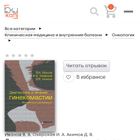
0
Все категории
►
Клиническая медицина и внутренние болезни
►
Онкология
►
Читать отрывок
В избранное
Иванов В. А.
Озерская И. А. Акимов Д. В.