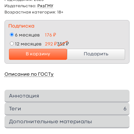
Издательство:
РязГМУ
Возрастная категория:
18+
Подписка
6 месяцев
176 ₽
12 месяцев
292 ₽
352 ₽
В корзину
Подарить
Описание по ГОСТу
Аннотация
Предназначается для студентов лечебного
Теги
6
факультета, обучающихся по Федеральному
государственному образовательному
.
47
Первая страница
12
Дополнительные материалы
стандарту высшего образования. Практикум
вторая страница
6
,1,l23
1
Изображения
0
↓