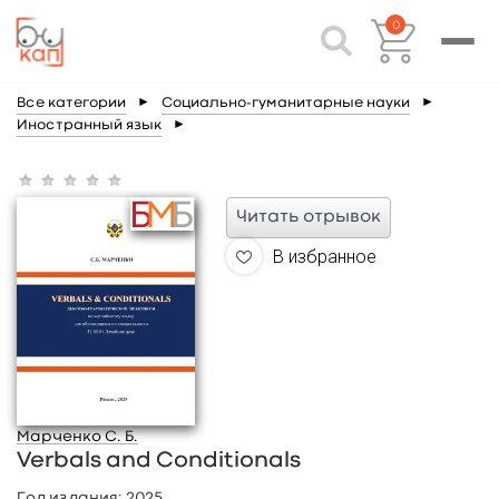
0
Все категории
►
Социально-гуманитарные науки
►
Иностранный язык
►
Читать отрывок
В избранное
Марченко С. Б.
Verbals and Conditionals
Год издания:
2025