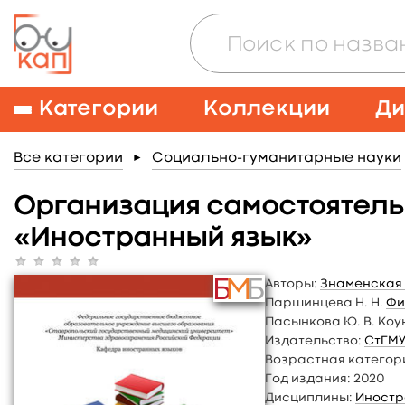
Категории
Коллекции
Ди
Все категории
Социально-гуманитарные науки
►
Организация самостоятель
«Иностранный язык»
Авторы:
Знаменская 
Паршинцева Н. Н.
Фи
Пасынкова Ю. В. Коун
Издательство:
СтГМ
Возрастная категор
Год издания:
2020
Дисциплины:
Иностр