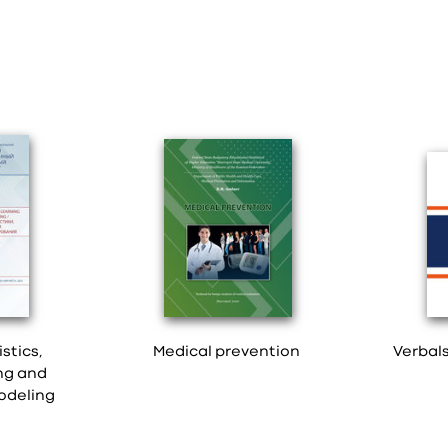
istics,
Medical prevention
Verbal
ng and
odeling