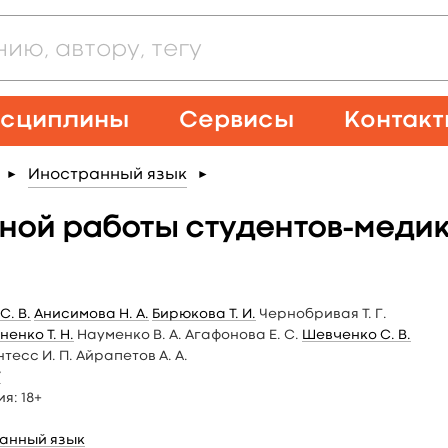
сциплины
Сервисы
Контак
Иностранный язык
►
►
ной работы студентов-медик
С. В.
Анисимова Н. А.
Бирюкова Т. И.
Чернобривая Т. Г.
ненко Т. Н.
Науменко В. А. Агафонова Е. С.
Шевченко С. В.
тесс И. П. Айрапетов А. А.
У
ия:
18+
анный язык