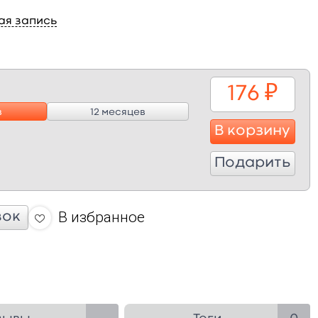
ая запись
176
₽
в
12 месяцев
В корзину
Подарить
В избранное
вок