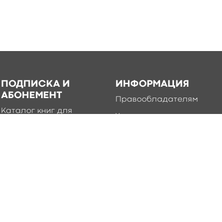
ПОДПИСКА И
ИНФОРМАЦИЯ
АБОНЕМЕНТ
Правообладателям
Каталог книг для
Условия использования
подписки
Политика
Абонемент
конфиденциальности
Добавление книг в
приложение
Правила создания и
публикации контента