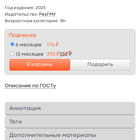
Год издания:
2025
Издательство:
РязГМУ
Возрастная категория:
18+
Подписка
6 месяцев
176 ₽
12 месяцев
292 ₽
352 ₽
В корзину
Подарить
Описание по ГОСТу
Аннотация
Учебное пособие по основам практического
Теги
медицинского перевода с английского языка
на русский и с русского на английский
Дополнительные материалы