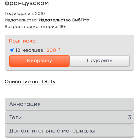
французском
Год издания:
2010
Издательство:
Издательство СибГМУ
Возрастная категория:
18+
Подписка
12 месяцев
200 ₽
В корзину
Подарить
Описание по ГОСТу
Аннотация
Пособие предназначено для студентов 1–2
Теги
3
курсов высших медицинских
(фармацевтических) учебных заведений,
Инглиш
4
англнемфранц
1
Дополнительные материалы
владеющих английским, немецким и