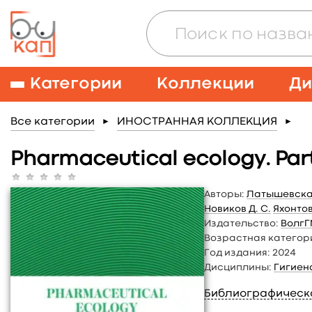
Категории
Коллекции
Ди
Все категории
ИНОСТРАННАЯ КОЛЛЕКЦИЯ
►
►
Pharmaceutical ecology. Part
Авторы:
Латышевская
Новиков Д. С.
Яхонтов
Издательство:
ВолгГ
Возрастная категор
Год издания:
2024
Дисциплины:
Гигиен
Библиографическ