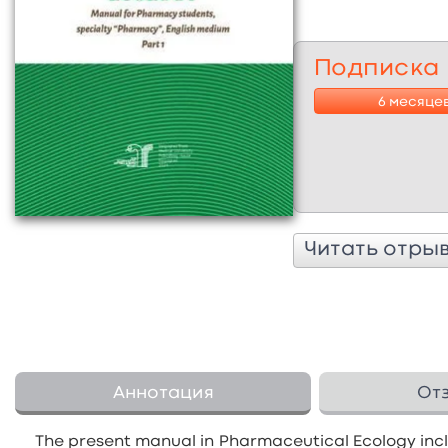
Подписка
6 месяце
Читать отры
Аннотация
От
The present manual in Pharmaceutical Ecology inc