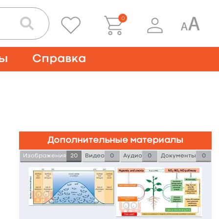
0
ты
Справка
Дополнительные материалы
Изображения
20
Видео
0
Аудио
0
Документы
0