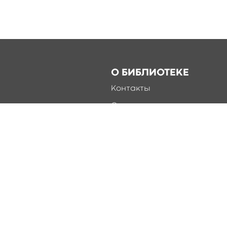
О БИБЛИОТЕКЕ
Контакты
Справка
Документы
О библиотеке
Соцсети
Разработка сайта Online-M