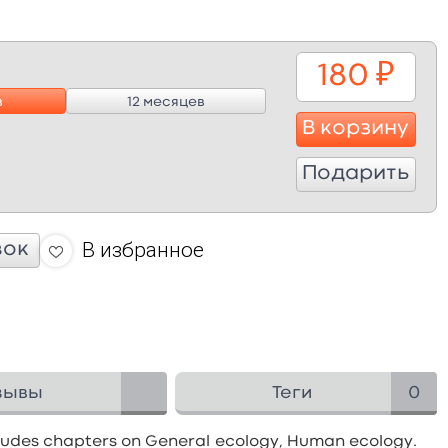
180
₽
в
12 месяцев
В корзину
Подарить
В избранное
вок
зывы
Теги
0
ludes chapters on General ecology, Human ecology.