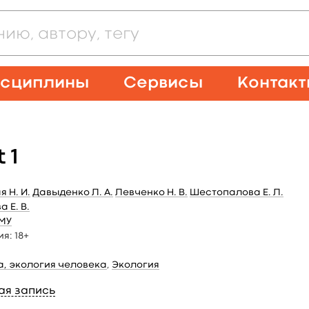
сциплины
Сервисы
Контак
 1
 Н. И.
Давыденко Л. А.
Левченко Н. В.
Шестопалова Е. Л.
а Е. В.
МУ
ия:
18+
а, экология человека
,
Экология
ая запись