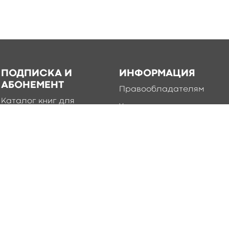
ПОДПИСКА И
ИНФОРМАЦИЯ
АБОНЕМЕНТ
Правообладателям
Каталог книг для
Условия использования
подписки
Политика
Абонемент
конфиденциальности
Добавление книг в
приложение
Правила создания и
публикации контента
edia