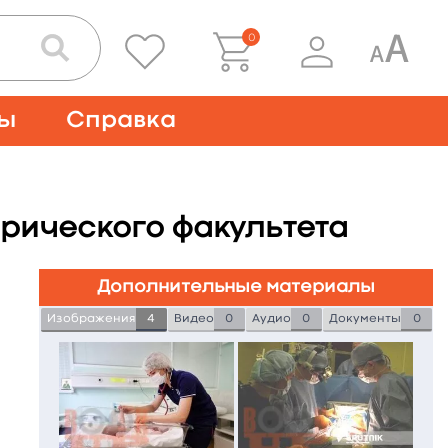
0
ты
Справка
трического факультета
Дополнительные материалы
Изображения
4
Видео
0
Аудио
0
Документы
0