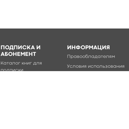
ПОДПИСКА И
ИНФОРМАЦИЯ
АБОНЕМЕНТ
Правообладателям
Каталог книг для
Условия использования
подписки
Политика
Абонемент
конфиденциальности
Добавление книг в
приложение
Правила создания и
публикации контента