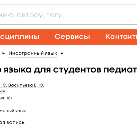
сциплины
Сервисы
Контак
Иностранный язык
►
►
 языка для студентов педиа
. С.
Васильева Е. Ю.
МУ
ия:
18+
анный язык
ая запись