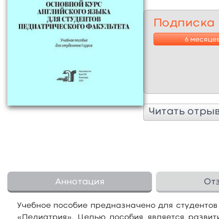
Подписка
6 месяце
Читать отры
Аннотация
От
Учебное пособие предназначено для студентов 
«Педиатрия». Целью пособия является развит