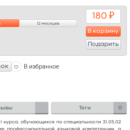
180
₽
в
12 месяцев
В корзину
Подарить
В избранное
вок
зывы
Теги
0
I курса, обучающихся по специальности 31.05.02
ие профессиональной языковой компетенции, а