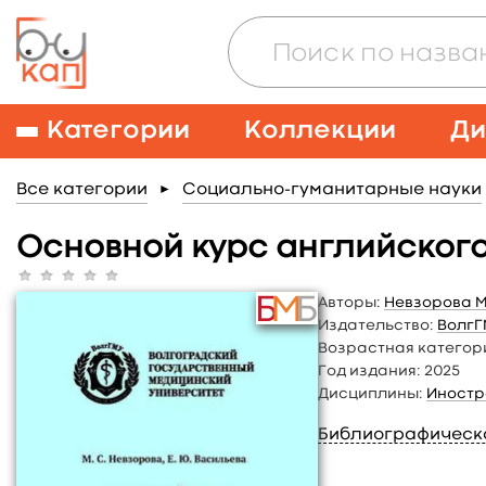
Категории
Коллекции
Ди
Все категории
Социально-гуманитарные науки
►
Основной курс английского
Авторы:
Невзорова М
Издательство:
ВолгГ
Возрастная категор
Год издания:
2025
Дисциплины:
Иностр
Библиографическ