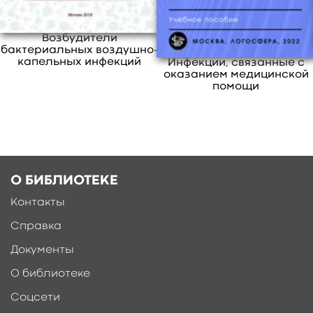
инфекций ФМБА России» и сотрудники
кафедры инфекционных болезней у детей
Возбудители
ФПК и ПП СПбГПМУ.
бактериальных воздушно-
Справочник предназначен для врачей-
капельных инфекций
Инфекции, связанные с
оказанием медицинской
инфекционистов, педиатров, неврологов,
помощи
эпидемиологов, терапевтов, семейных
врачей.
свернуть
О БИБЛИОТЕКЕ
Контакты
Справка
Документы
О библиотеке
Соцсети