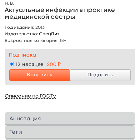
Н. В.
Актуальные инфекции в практике
медицинской сестры
Год издания:
2013
Издательство:
СпецЛит
Возрастная категория:
18+
Подписка
12 месяцев
200 ₽
В корзину
Подарить
Описание по ГОСТу
Аннотация
В учебном пособии изложены современные
Теги
сведения о наиболее актуальных