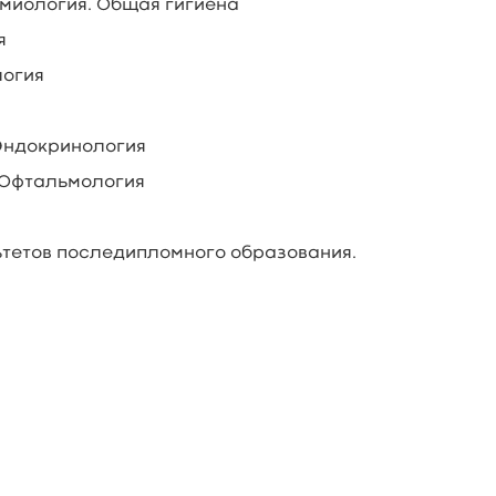
емиология. Общая гигиена
я
логия
 Эндокринология
 Офтальмология
тетов последипломного образования.