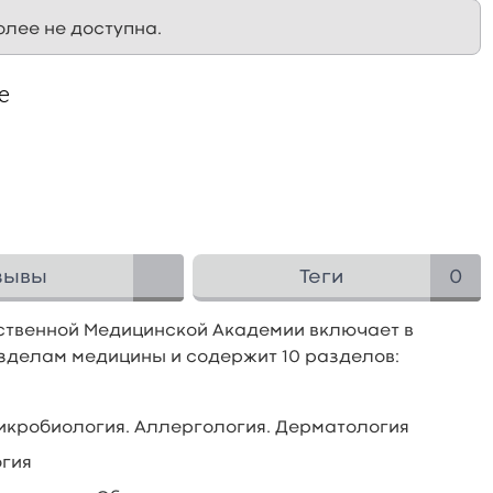
олее не доступна.
е
зывы
Теги
0
ственной Медицинской Академии включает в
зделам медицины и содержит 10 разделов:
Микробиология. Аллергология. Дерматология
огия