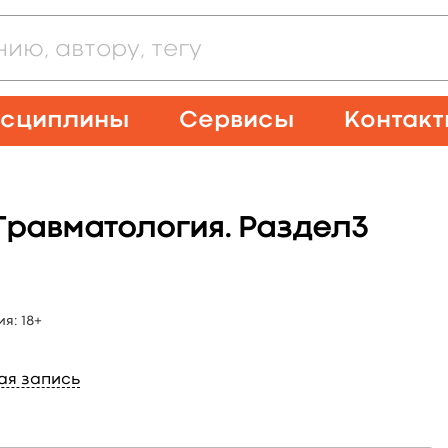
сциплины
Сервисы
Контак
 Травматология. Раздел3
ия:
18+
ая запись