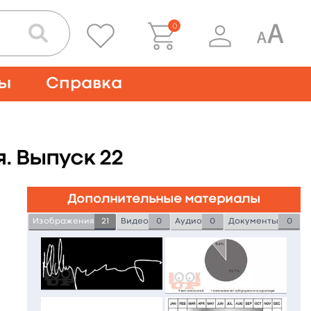
0
ты
Справка
. Выпуск 22
Дополнительные материалы
Изображения
21
Видео
0
Аудио
0
Документы
0