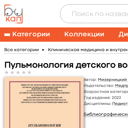
Категории
Коллекции
Ди
Все категории
Клиническая медицина и внутре
►
Пульмонология детского во
Автор:
Мизерницкий 
Издательство:
Медп
Возрастная категор
Год издания:
2022
Дисциплины:
Педиат
Библиографическ