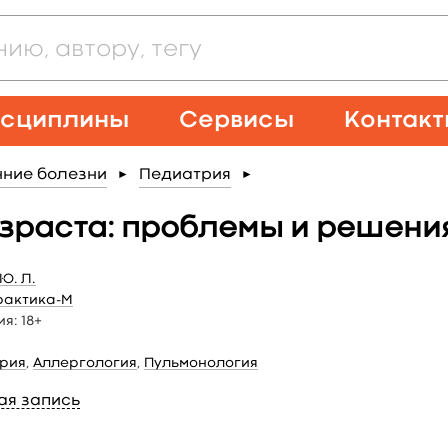
сциплины
Сервисы
Контак
нние болезни
Педиатрия
►
►
зраста: проблемы и решения
Ю. Л.
рактика-М
ия:
18+
рия
,
Аллергология
,
Пульмонология
ая запись