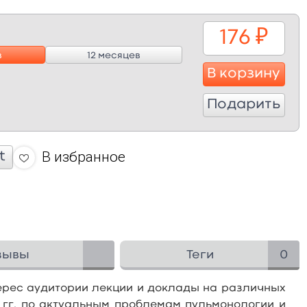
176
₽
в
12 месяцев
В корзину
Подарить
В избранное
t
зывы
Теги
0
рес аудитории лекции и доклады на различных
2 гг. по актуальным проблемам пульмонологии и