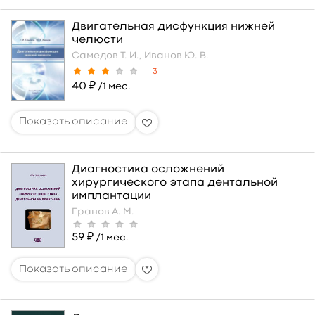
Двигательная дисфункция нижней
челюсти
Самедов Т. И.,
Иванов Ю. В.
3
40 ₽
/1 мес.
Диагностика осложнений
хирургического этапа дентальной
имплантации
Гранов А. М.
59 ₽
/1 мес.