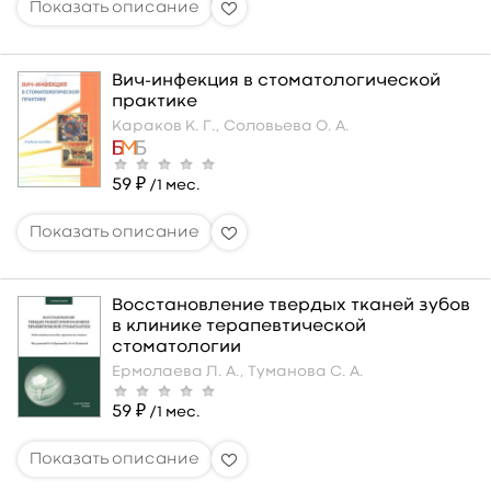
Вич-инфекция в стоматологической
практике
Караков К. Г.,
Соловьева О. А.
59 ₽
/1 мес.
Восстановление твердых тканей зубов
в клинике терапевтической
стоматологии
Ермолаева Л. А.,
Туманова С. А.
59 ₽
/1 мес.