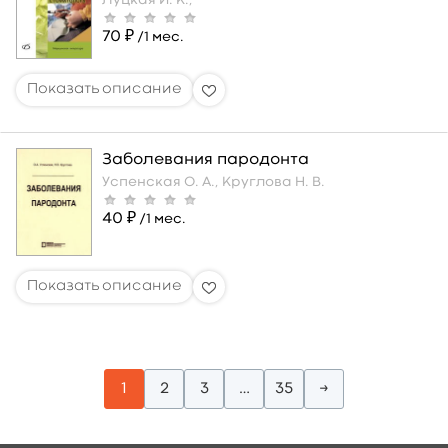
Луцкая И. К.,
70 ₽
/1 мес.
Заболевания пародонта
Успенская О. А.,
Круглова Н. В.
40 ₽
/1 мес.
1
2
3
…
35
→