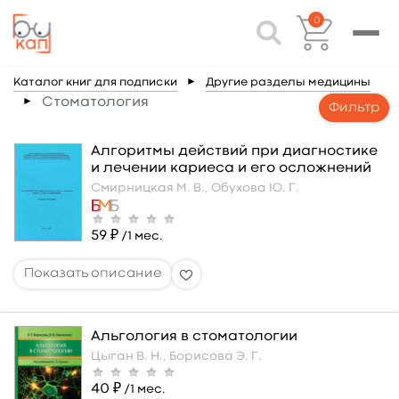
0
Каталог книг для подписки
►
Другие разделы медицины
Стоматология
►
Фильтр
Алгоритмы действий при диагностике
и лечении кариеса и его осложнений
Смирницкая М. В.,
Обухова Ю. Г.
59 ₽
/1 мес.
Альгология в стоматологии
Цыган В. Н.,
Борисова Э. Г.
40 ₽
/1 мес.