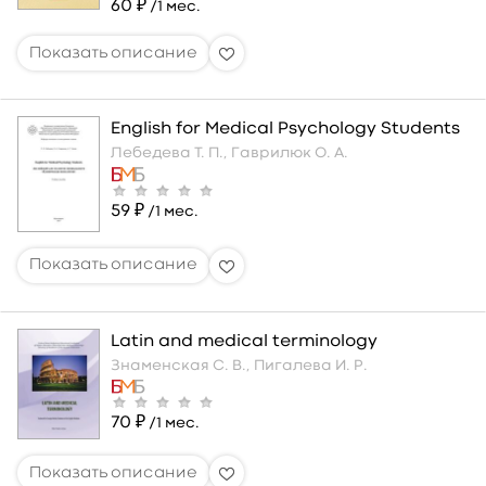
60 ₽
/1 мес.
English for Medical Psychology Students
Лебедева Т. П.,
Гаврилюк О. А.
59 ₽
/1 мес.
Latin and medical terminology
Знаменская С. В.,
Пигалева И. Р.
70 ₽
/1 мес.