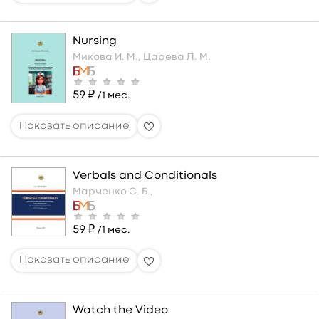
Nursing
Микова И. М.,
Царева Л. М.
59 ₽
/1 мес.
Verbals and Conditionals
Марченко С. Б.,
59 ₽
/1 мес.
Watch the Video