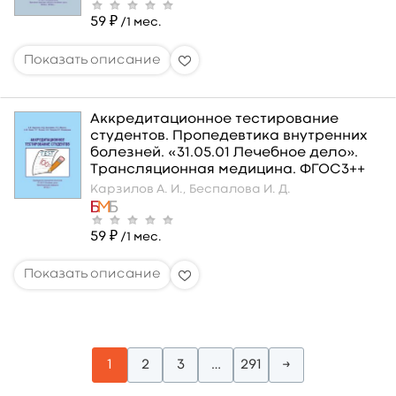
59 ₽
/1 мес.
Аккредитационное тестирование
студентов. Пропедевтика внутренних
болезней. «31.05.01 Лечебное дело».
Трансляционная медицина. ФГОС3++
Карзилов А. И.,
Беспалова И. Д.
59 ₽
/1 мес.
1
2
3
…
291
→