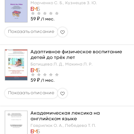
Марченко С. Б.,
Кузнецов З. Ю.
59 ₽
/1 мес.
Адаптивное физическое воспитание
детей до трёх лет
Батищева Л. Д.,
Макина Л. Р.
59 ₽
/1 мес.
Академическая лексика на
английском языке
Гаврилюк О. А.,
Лебедева Т. П.