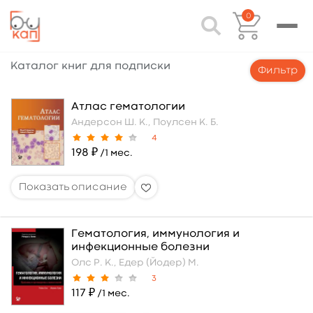
0
Каталог книг для подписки
Фильтр
Атлас гематологии
Андерсон Ш. К.,
Поулсен К. Б.
4
198 ₽
/1 мес.
Гематология, иммунология и
инфекционные болезни
Олс Р. К.,
Едер (Йодер) М.
3
117 ₽
/1 мес.