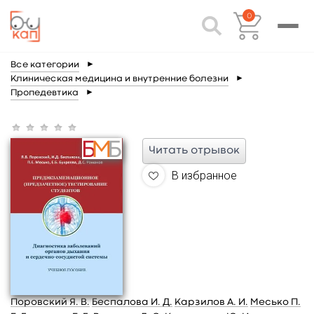
0
Все категории
►
Клиническая медицина и внутренние болезни
►
Пропедевтика
►
Читать отрывок
В избранное
Поровский Я. В.
Беспалова И. Д.
Карзилов А. И.
Месько П.