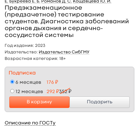
Е.
Букреева Е. Б.
Романов Д. С.
Кощавцева Ю. И.
Предэкзаменационное
(предзачетное) тестирование
студентов. Диагностика заболеваний
органов дыхания и сердечно-
сосудистой системы
Год издания:
2023
Издательство:
Издательство СибГМУ
Возрастная категория:
18+
Подписка
6 месяцев
176 ₽
12 месяцев
292 ₽
352 ₽
В корзину
Подарить
Описание по ГОСТу