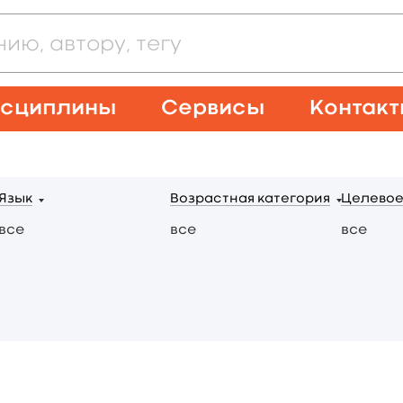
сциплины
Сервисы
Контак
Язык
Возрастная категория
Целевое
все
все
все