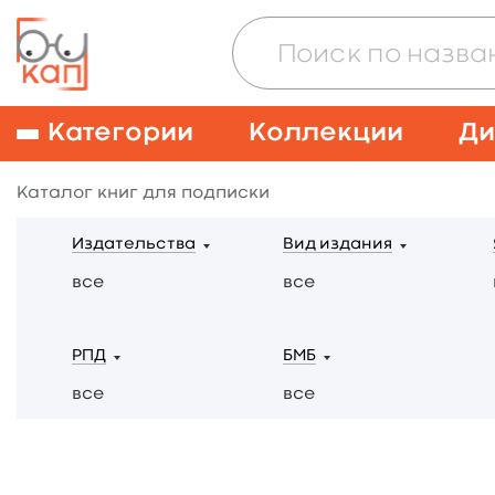
Категории
Коллекции
Ди
Каталог книг для подписки
Издательства
Вид издания
все
все
РПД
БМБ
все
все