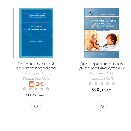
Патология детей
Дифференциальная
раннего возраста
диагностика детских
болезней
Огородова Л. М.,
Ревнова М. О.,
Федорова О. С.
Тарасов О. Ф.
59 ₽
/1 мес.
40 ₽
/1 мес.