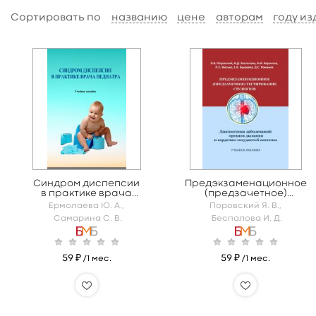
Сортировать по
названию
цене
авторам
году из
Синдром диспепсии
Предэкзаменационное
в практике врача
(предзачетное)
педиатра
тестирование
Ермолаева Ю. А.,
Поровский Я. В.,
студентов.
Самарина С. В.
Беспалова И. Д.
Диагностика
заболеваний органов
дыхания и сердечно-
сосудистой системы
59 ₽
59 ₽
/1 мес.
/1 мес.