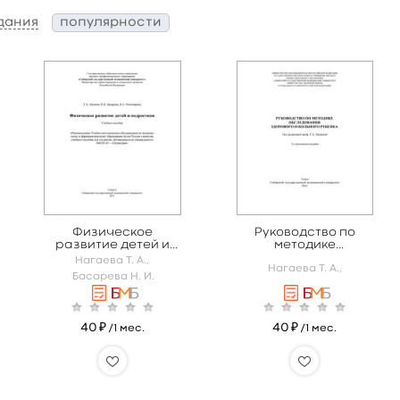
дания
популярности
Физическое
Руководство по
развитие детей и
методике
подростков
обследования
Нагаева Т. А.,
Нагаева Т. А.,
здорового и
Басарева Н. И.
больного ребенка
40 ₽
40 ₽
/1 мес.
/1 мес.