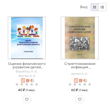
Вид
Оценка физического
Стрептококковая
развития детей
инфекция.
различного
Скарлатина у детей
Барабаш Н. А.,
Арова А. А.,
возраста
Желев А. В.
40 ₽
60 ₽
/1 мес.
/1 мес.