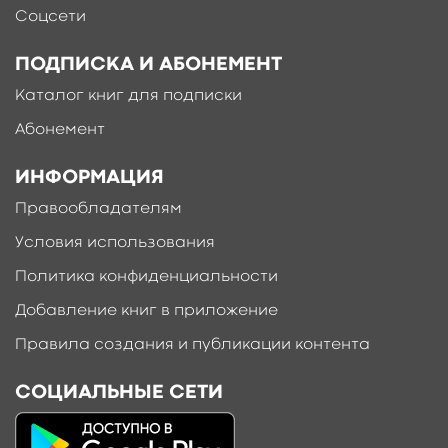
Соцсети
сократимости левого желудочка и сегментов
с нормокинезией при стресс-
ПОДПИСКА И АБОНЕМЕНТ
эхокардиографии. В заключительной главе
обсуждаются перспективы развития
Каталог книг для подписки
ультразвуковых технологий в диагностике
Абонемент
ишемической болезни сердца. Книга
рассчитана на кардиологов, специалистов
ИНФОРМАЦИЯ
по ультразвуковой и функциональной
Правообладателям
диагностике, кардиохирургов,
патофизиологов, студентов медицинских
Условия использования
вузов.
Политика конфиденциальности
свернуть
Добавление книг в приложение
Правила создания и публикации контента
СОЦИАЛЬНЫЕ СЕТИ