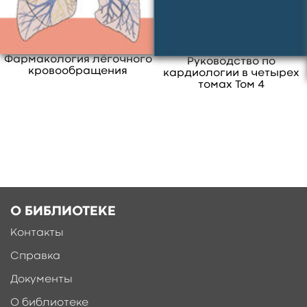
Фармакология лёгочного
Руководство по
кровообращения
кардиологии в четырех
Ещё больше материалов после
регистрации
томах Том 4
О БИБЛИОТЕКЕ
Контакты
Справка
Документы
О библиотеке