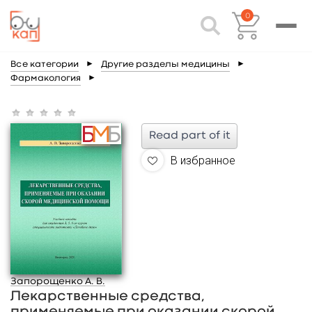
0
Все категории
►
Другие разделы медицины
►
Фармакология
►
Read part of it
В избранное
Запорощенко А. В.
Лекарственные средства,
применяемые при оказании скорой