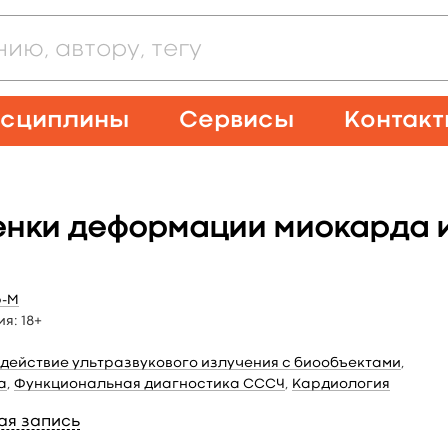
сциплины
Сервисы
Контак
енки деформации миокарда и
р-М
ия:
18+
действие ультразвукового излучения с биообъектами
,
а
,
Функциональная диагностика СССЧ
,
Кардиология
ая запись