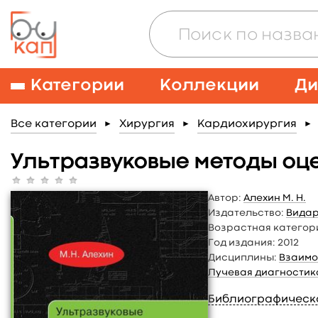
Категории
Коллекции
Ди
Все категории
Хирургия
Кардиохирургия
►
►
►
Ультразвуковые методы оц
Автор:
Алехин М. Н.
Издательство:
Вида
Возрастная категор
Год издания:
2012
Дисциплины:
Взаимо
Лучевая диагностик
Библиографическ