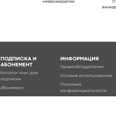
нейрохирургии
С
эхока
ПОДПИСКА И
ИНФОРМАЦИЯ
АБОНЕМЕНТ
Правообладателям
Каталог книг для
Условия использования
подписки
Политика
Абонемент
конфиденциальности
Добавление книг в
приложение
Правила создания и