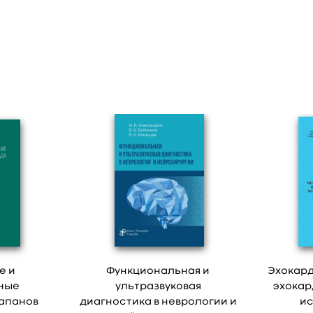
е и
Функциональная и
Эхокард
ные
ультразвуковая
эхокар
апанов
диагностика в неврологии и
ис