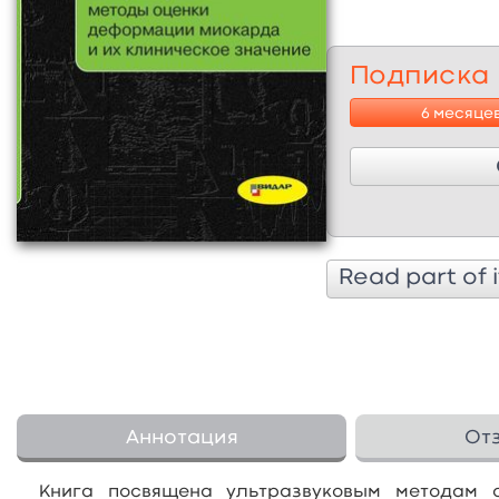
Подписка
6 месяце
Read part of i
Аннотация
От
Книга посвящена ультразвуковым методам 