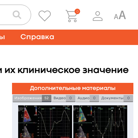
0
ты
Справка
 их клиническое значение
Дополнительные материалы
Изображения
52
Видео
0
Аудио
0
Документы
0