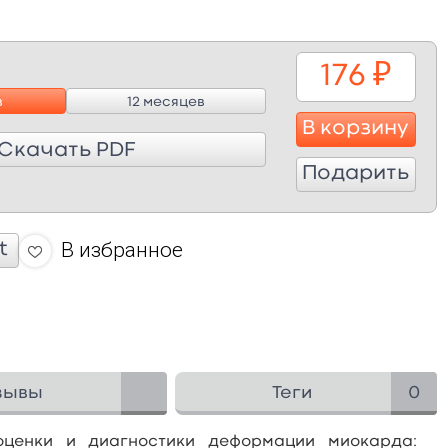
176
₽
в
12 месяцев
В корзину
Скачать PDF
Подарить
В избранное
t
зывы
Теги
0
оценки и диагностики деформации миокарда: