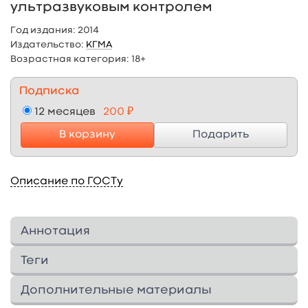
ультразвуковым контролем
Год издания:
2014
Издательство:
КГМА
Возрастная категория:
18+
Подписка
12 месяцев
200 ₽
В корзину
Подарить
Описание по ГОСТу
Аннотация
Учебное пособие посвящено методике
Теги
чрескожного чреспеченочного
дренирования внутрипеченочных желчных
Дополнительные материалы
протоков под ультразвуковым контролем.