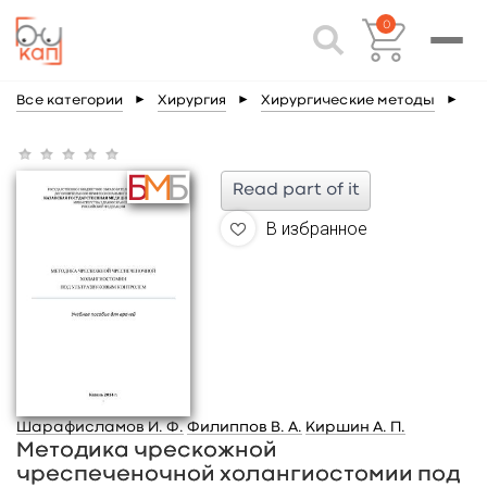
0
Все категории
►
Хирургия
►
Хирургические методы
►
Read part of it
В избранное
Шарафисламов И. Ф.
Филиппов В. А.
Киршин А. П.
Методика чрескожной
чреспеченочной холангиостомии под