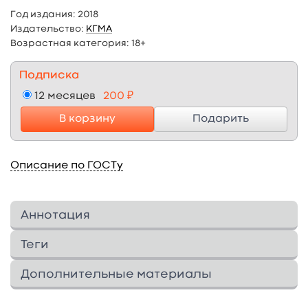
Год издания:
2018
Издательство:
КГМА
Возрастная категория:
18+
Подписка
12 месяцев
200 ₽
В корзину
Подарить
Описание по ГОСТу
Аннотация
В учебном пособии на основе данных
Теги
литературы и собственного опыта изложены
данные об обмене железа и его нарушениях,
Дополнительные материалы
этиологии, патогенезе развития
Изображения
6
↓
железодефицитной анемии, алгоритм