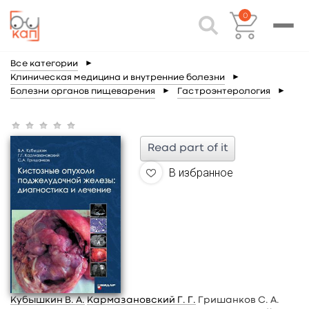
0
Все категории
►
Клиническая медицина и внутренние болезни
►
Болезни органов пищеварения
►
Гастроэнтерология
►
Read part of it
В избранное
Кубышкин В. А.
Кармазановский Г. Г.
Гришанков С. А.