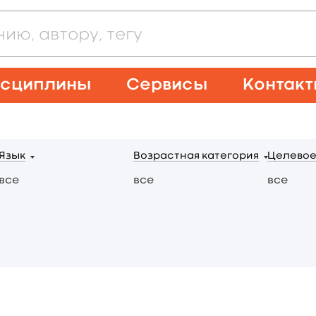
сциплины
Сервисы
Контак
Язык
Возрастная категория
Целевое
все
все
все