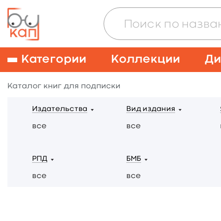
Категории
Коллекции
Ди
Каталог книг для подписки
Издательства
Вид издания
все
все
РПД
БМБ
все
все