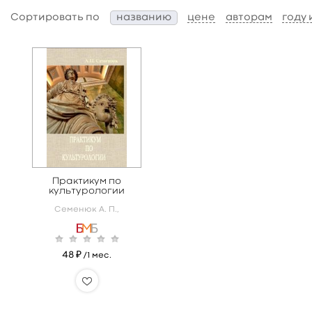
Сортировать по
названию
цене
авторам
году
Практикум по
культурологии
Семенюк А. П.,
48 ₽
/1 мес.