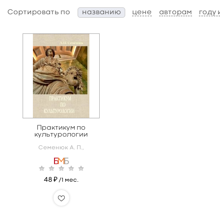
Сортировать по
названию
цене
авторам
году
Практикум по
культурологии
Семенюк А. П.,
48 ₽
/1 мес.