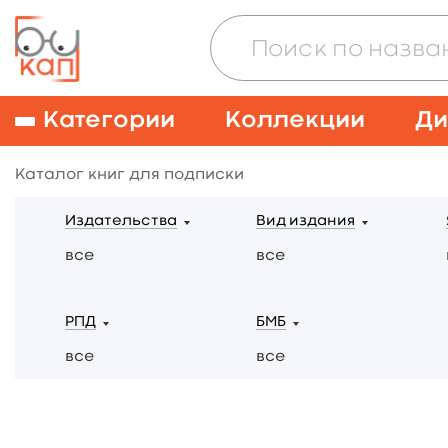
Категории
Коллекции
Ди
Каталог книг для подписки
Издательства
Вид издания
все
все
РПД
БМБ
все
все