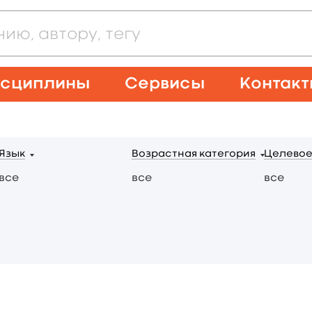
сциплины
Сервисы
Контак
Язык
Возрастная категория
Целевое
все
все
все