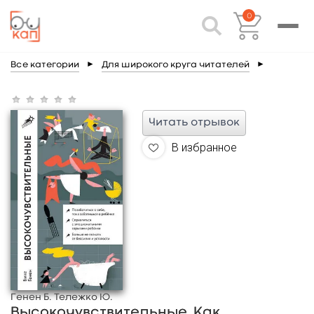
0
Все категории
►
Для широкого круга читателей
►
Читать отрывок
В избранное
Генен Б. Тележко Ю.
Высокочувствительные. Как