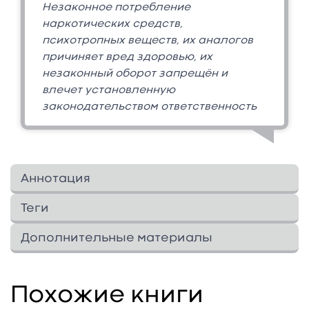
Незаконное потребление
наркотических средств,
психотропных веществ, их аналогов
причиняет вред здоровью, их
незаконный оборот запрещён и
влечет установленную
законодательством ответственность
Аннотация
Драма-терапевт Бике Генен не понаслышке
Теги
знает, каково быть высокочувствительной
мамой высокочувствительных детей. Ее книга
Дополнительные материалы
поможет вам сохранить равновесие в
Изображения
2
↓
трудных ситуациях и даст массу
Дополнительные материалы
практических советов. Вы научитесь
Видео
0
↓
Похожие книги
2
Изображения
принимать свою высокую чувствительность,
В этом разделе еще нет дополнительных
Аудио
0
↓