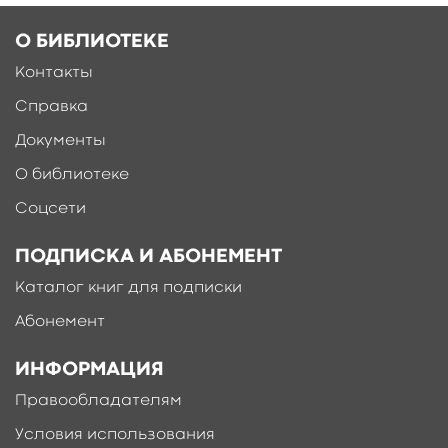
кто стремится взять стресс под контроль и
жить более здоровой и полноценной жизнью.
О БИБЛИОТЕКЕ
свернуть
Контакты
Справка
Документы
Ещё больше материалов после
регистрации
О библиотеке
Соцсети
ПОДПИСКА И АБОНЕМЕНТ
Каталог книг для подписки
Абонемент
ИНФОРМАЦИЯ
Правообладателям
Условия использования