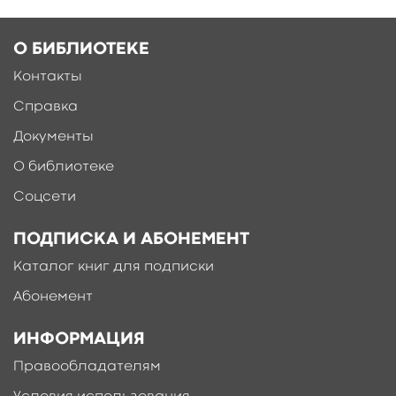
отношениями в ученических и
профессиональных группах. Учебное
О БИБЛИОТЕКЕ
пособие интересно психологам – практикам,
Контакты
бизнес-тренерам, руководителям
коммерческих и бюджетно-ориентированных
Справка
организаций, а также всем, кто хочет понять
Документы
групповые процессы и выстроить
О библиотеке
собственное грамотное социальное
поведение.
Соцсети
свернуть
ПОДПИСКА И АБОНЕМЕНТ
Каталог книг для подписки
Абонемент
ИНФОРМАЦИЯ
Правообладателям