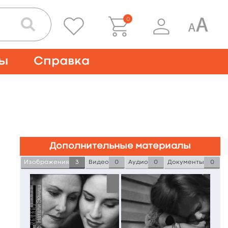
0
ты
Справка
Дополнительные материалы
Изображения
3
Видео
0
Аудио
0
Документы
0