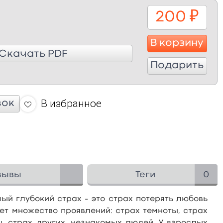
200
₽
В корзину
Скачать PDF
Подарить
В избранное
вок
зывы
Теги
0
ый глубокий страх – это страх потерять любовь
еет множество проявлений: страх темноты, страх