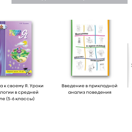
а к своему Я. Уроки
Введение в прикладной
логии в средней
анализ поведения
е (5-6 классы)