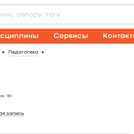
сциплины
Сервисы
Контак
Педагогика
►
►
.
ия:
18+
ая запись