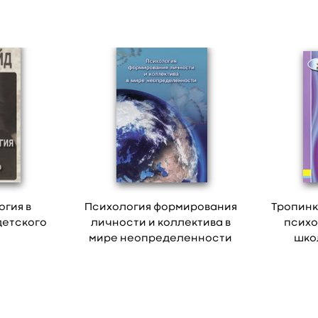
огия в
Психология формирования
Тропинк
детского
личности и коллектива в
психо
мире неопределенности
школ