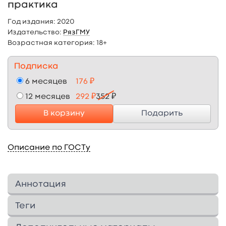
практика
Год издания:
2020
Издательство:
РязГМУ
Возрастная категория:
18+
Подписка
6 месяцев
176 ₽
12 месяцев
292 ₽
352 ₽
В корзину
Подарить
Описание по ГОСТу
Аннотация
Методические указания для магистрантов
Теги
разработаны в соответствии с требованиями
ФГОС ВО по специальности 33.04.01