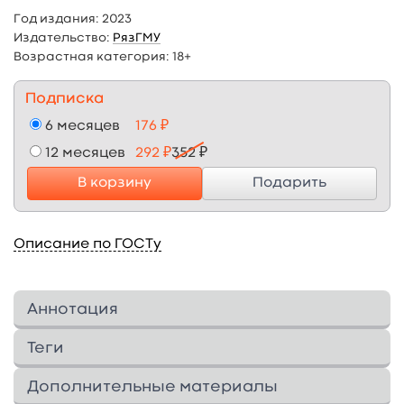
Год издания:
2023
Издательство:
РязГМУ
Возрастная категория:
18+
Подписка
6 месяцев
176 ₽
12 месяцев
292 ₽
352 ₽
В корзину
Подарить
Описание по ГОСТу
Аннотация
Directives méthodologiques Marketing
Теги
pharmaceutique a été élaboré conformément
au programme de travail de la discipline
Дополнительные материалы