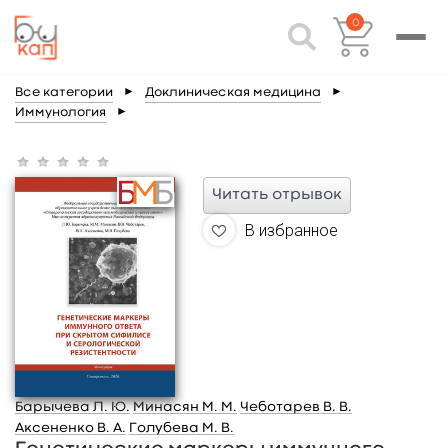
0
Все категории
►
Доклиническая медицина
►
Иммунология
►
Читать отрывок
В избранное
Барычева Л. Ю.
Минасян М. М.
Чеботарев В. В.
Аксененко В. А.
Голубева М. В.