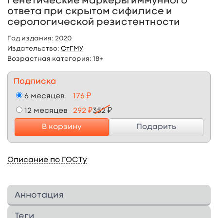
Генетические маркеры иммунного
ответа при скрытом сифилисе и
серологической резистентности
Год издания:
2020
Издательство:
СтГМУ
Возрастная категория:
18+
Подписка
6 месяцев
176 ₽
12 месяцев
292 ₽
352 ₽
В корзину
Подарить
Описание по ГОСТу
Аннотация
Монография является одной из первых
Теги