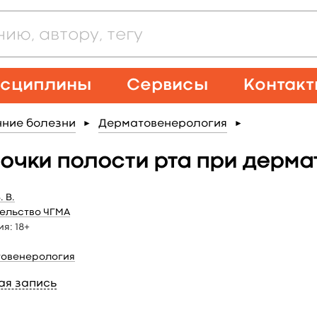
сциплины
Сервисы
Контак
нние болезни
Дерматовенерология
►
►
чки полости рта при дермато
 В.
ельство ЧГМА
ия:
18+
овенерология
ая запись