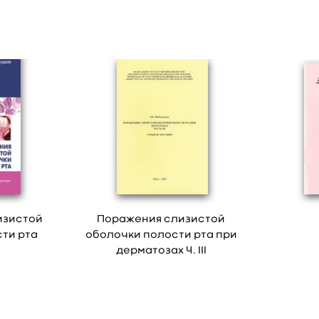
изистой
Поражения слизистой
ти рта
оболочки полости рта при
дерматозах Ч. III