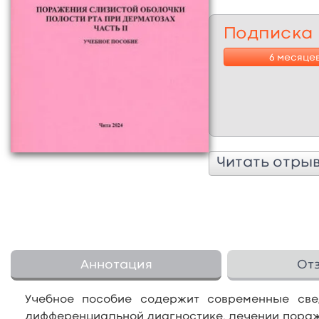
Подписка
6 месяце
Читать отры
Аннотация
От
Учебное пособие содержит современные свед
дифференциальной диагностике, лечении пораж