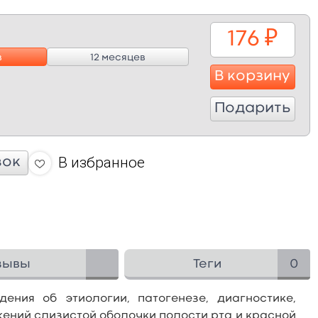
176
₽
в
12 месяцев
В корзину
Подарить
В избранное
вок
зывы
Теги
0
ения об этиологии, патогенезе, диагностике,
ений слизистой оболочки полости рта и красной