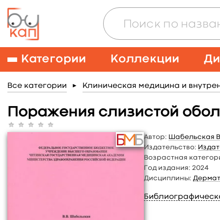
Категории
Коллекции
Ди
Все категории
Клиническая медицина и внутре
►
Поражения слизистой оболо
Автор:
Шабельская В.
Издательство:
Издат
Возрастная категор
Год издания:
2024
Дисциплины:
Дермат
Библиографическ