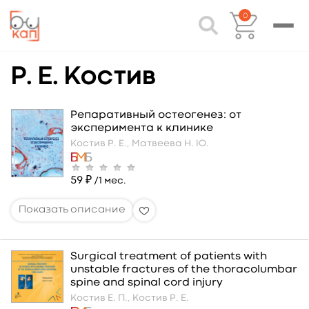
0
Р. Е. Костив
Репаративный остеогенез: от
эксперимента к клинике
Костив Р. Е.,
Матвеева Н. Ю.
59 ₽
/1 мес.
Surgical treatment of patients with
unstable fractures of the thoracolumbar
spine and spinal cord injury
Костив Е. П.,
Костив Р. Е.