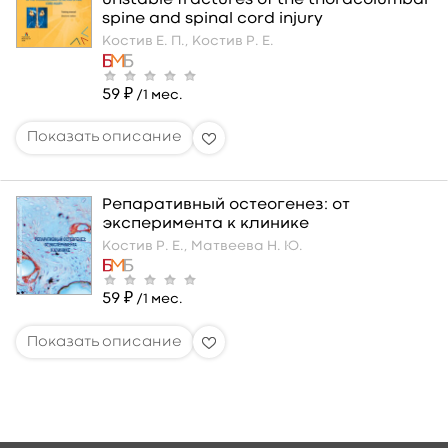
spine and spinal cord injury
Костив Е. П.,
Костив Р. Е.
59 ₽
/1 мес.
Репаративный остеогенез: от
эксперимента к клинике
Костив Р. Е.,
Матвеева Н. Ю.
59 ₽
/1 мес.