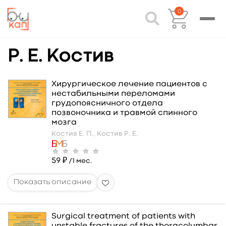
0
Р. Е. Костив
Хирургическое лечение пациентов с
нестабильными переломами
грудопоясничного отдела
позвоночника и травмой спинного
мозга
Костив Е. П.,
Костив Р. Е.
59 ₽
/1 мес.
Surgical treatment of patients with
unstable fractures of the thoracolumbar