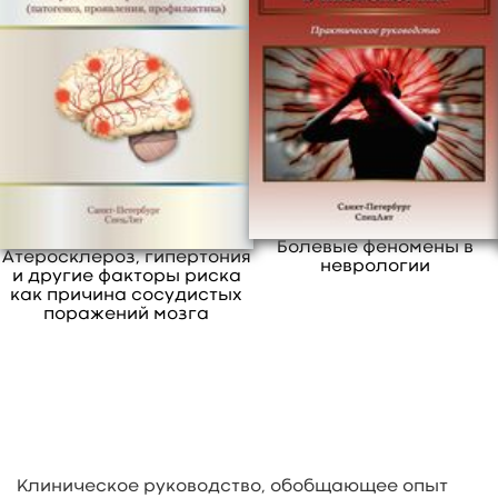
Буктрейлер
Буктрейлер
Болевые феномены в
Атеросклероз, гипертония
неврологии
и другие факторы риска
как причина сосудистых
поражений мозга
Буктрейлер
Буктрейлер
Клиническое руководство, обобщающее опыт