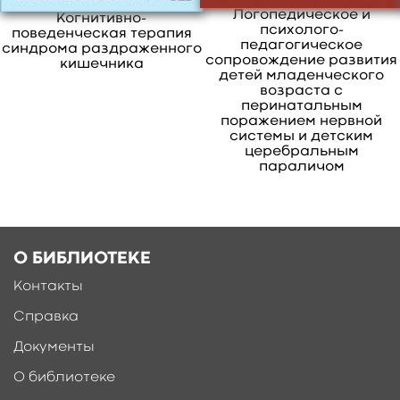
свернуть
Логопедическое и
Когнитивно-
психолого-
поведенческая терапия
педагогическое
синдрома раздраженного
сопровождение развития
кишечника
детей младенческого
возраста с
перинатальным
поражением нервной
системы и детским
церебральным
параличом
Ещё больше материалов после
регистрации
О БИБЛИОТЕКЕ
Контакты
Справка
Документы
О библиотеке