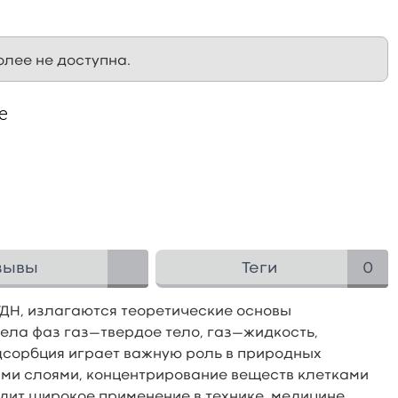
олее не доступна.
е
зывы
Теги
0
ДН, излагаются теоретические основы
ела фаз газ—твердое тело, газ—жидкость,
дсорбция играет важную роль в природных
ими слоями, концентрирование веществ клетками
одит широкое применение в технике, медицине,