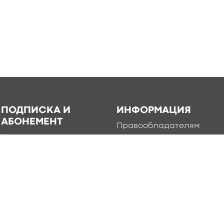
ПОДПИСКА И
ИНФОРМАЦИЯ
АБОНЕМЕНТ
Правообладателям
Каталог книг для
Условия использования
подписки
Политика
Абонемент
конфиденциальности
Добавление книг в
приложение
Правила создания и