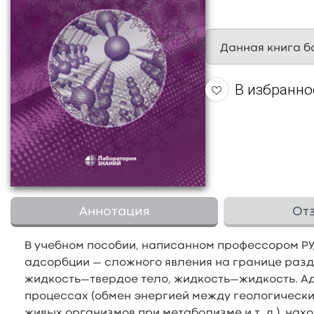
Данная книга б
В избранно
Аннотация
От
В учебном пособии, написанном профессором РУ
адсорбции — сложного явления на границе разд
жидкость—твердое тело, жидкость—жидкость. А
процессах (обмен энергией между геологическ
живых организмов при метаболизме и т. д.), нах