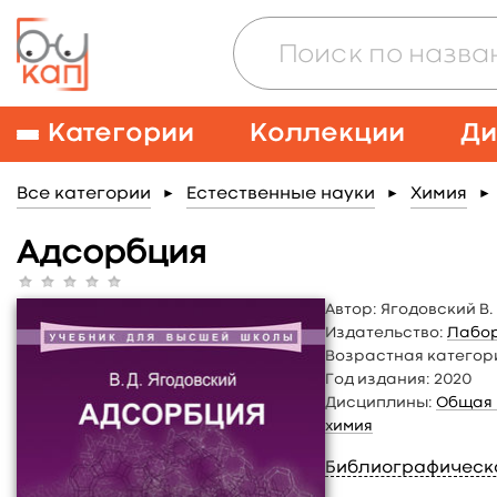
Категории
Коллекции
Ди
Все категории
Естественные науки
Химия
►
►
►
Адсорбция
Автор:
Ягодовский В. 
Издательство:
Лабор
Возрастная категор
Год издания:
2020
Дисциплины:
Общая 
химия
Библиографическ