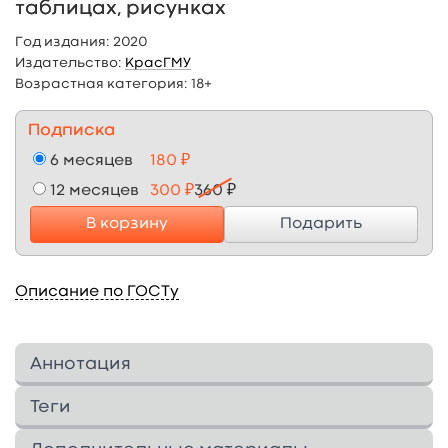
таблицах, рисунках
Год издания:
2020
Издательство:
КрасГМУ
Возрастная категория:
18+
Подписка
6 месяцев
180 ₽
12 месяцев
300 ₽
360 ₽
В корзину
Подарить
Описание по ГОСТу
Аннотация
Учебное пособие по дисциплине
Теги
«Токсикологическая химия» соответствует
требованиям ФГОС от 27 августа 2014 № 1144