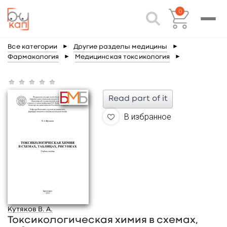
0
Все категории
►
Другие разделы медицины
►
Фармакология
►
Медицинская токсикология
►
Read part of it
В избранное
Кутяков В. А.
Токсикологическая химия в схемах,