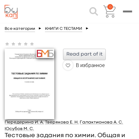
0
Все категории
►
КНИГИ С ТЕСТАМИ
►
Read part of it
В избранное
Передерина И. А.
Тверякова Е. Н.
Галактионова А. С.
Юсубов М. С.
Тестовые задания по химии. Общая и