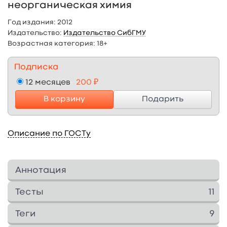
неорганическая химия
Год издания:
2012
Издательство:
Издательство СибГМУ
Возрастная категория:
18+
Подписка
12 месяцев
200 ₽
В корзину
Подарить
Описание по ГОСТу
Аннотация
Учебное пособие написано в соответствии с
Тесты
11
учебной программой по общей химии для
1. СТРОЕНИЕ АТОМА, КВАНТОВЫЕ ЧИСЛА (10
студентов, обучающихся по специальностям
Теги
9
вопросов)
лечебное дело, педиатрия, стоматология.