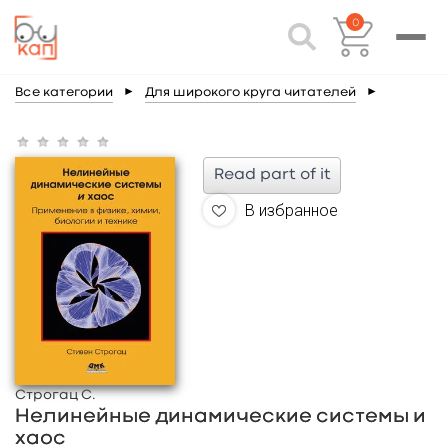
0
Все категории
►
Для широкого круга читателей
►
Read part of it
В избранное
Строгац С.
Нелинейные динамические системы и
хаос