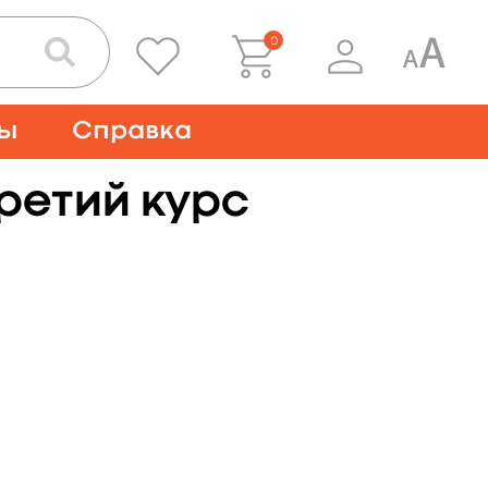
0
ты
Справка
ретий курс