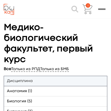
0
Медико-
биологический
факультет, первый
курс
Все
Только из РПД
Только из БМБ
Дисциплина
Анатомия (1)
Биология (5)