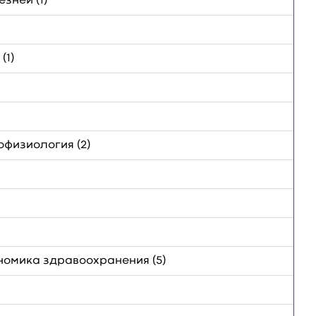
зней (1)
(1)
офизиология (2)
номика здравоохранения (5)