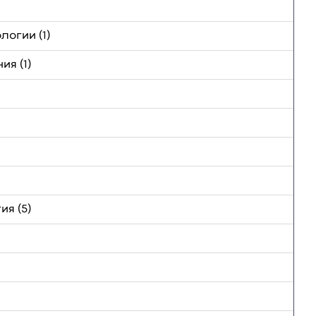
огии (1)
я (1)
я (5)