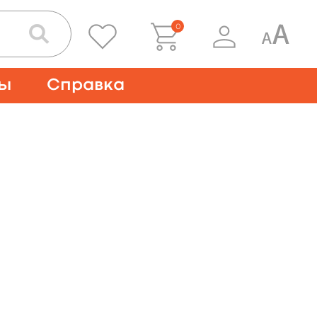
0
ты
Справка