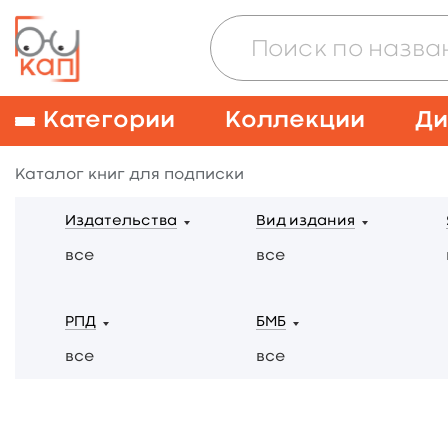
Категории
Коллекции
Ди
Каталог книг для подписки
Издательства
Вид издания
все
все
РПД
БМБ
все
все