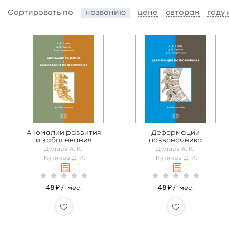
Сортировать по
названию
цене
авторам
году
Аномалии развития
Деформации
и заболевания
позвоночника
позвоночника
Дулаев А. К.,
Дулаев А. К.,
Кутянов Д. И.
Кутянов Д. И.
48 ₽
48 ₽
/1 мес.
/1 мес.