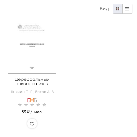
Вид
Церебральный
токсоплазмоз
Шнякин П. Г.,
Ботов А. В.
59 ₽
/1 мес.