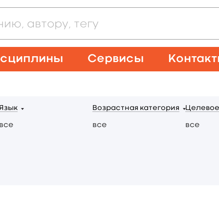
сциплины
Сервисы
Контак
Язык
Возрастная категория
Целевое
все
все
все